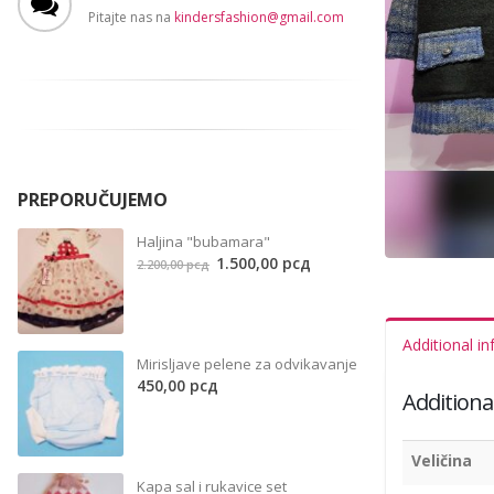
Pitajte nas na
kindersfashion@gmail.com
 рсд.
PREPORUČUJEMO
Haljina "bubamara"
Original
Current
1.500,00
рсд
2.200,00
рсд
price
price
was:
is:
2.200,00 рсд.
1.500,00 рсд.
Additional i
Mirisljave pelene za odvikavanje
450,00
рсд
Additiona
.
Veličina
Kapa sal i rukavice set