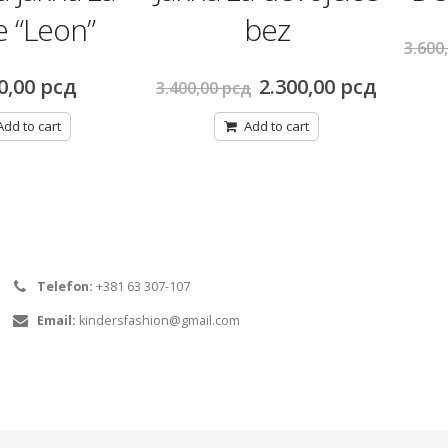
 “Leon”
bez
3.600
Original
Curren
0,00
рсд
2.300,00
рсд
3.400,00
рсд
.
price
price
was:
is:
Add to cart
Add to cart
3.400,00 рсд.
2.300,0
Telefon:
+381 63 307-107
Email:
kindersfashion@gmail.com