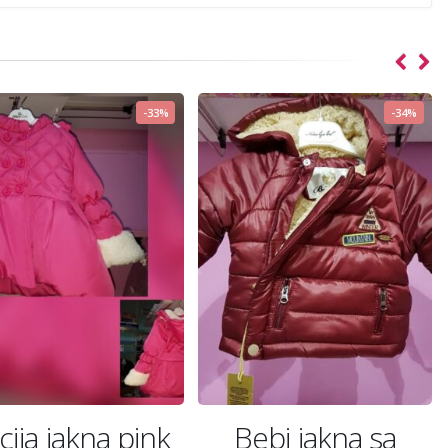
-33%
-34%
ija jakna pink
Bebi jakna sa