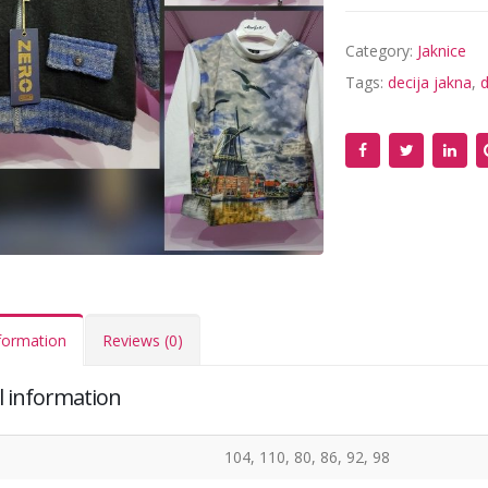
Category:
Jaknice
Tags:
decija jakna
,
d
nformation
Reviews (0)
l information
104, 110, 80, 86, 92, 98