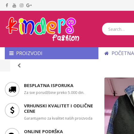
PROIZVODI
POČETNA
BESPLATNA ISPORUKA
Za sve porudžbine preko 5.000 din.
VRHUNSKI KVALITET I ODLIČNE
CENE
Garantujemo za kvalitet naših proizvoda
ONLINE PODRŠKA