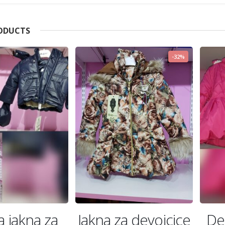
RODUCTS
-32%
 jakna za
Jakna za devojcice
Dec