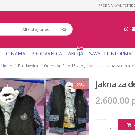
PRODAJA KVALITETNE B
All Categories
HOT
O NAMA
PRODAVNICA
AKCIJA
SAVETI I INFORMAC
Home
Prodavnica
Odeća od 0 do 16 god.
,
Jaknice
Jakna za decake
Jakna za 
-23%
2.600,00