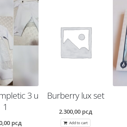
ry lux set
Bebi set
Be
00,00
рсд
1.500,00
рсд
Add to cart
Add to cart