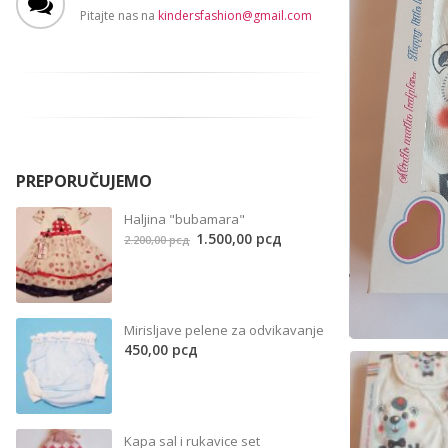
Pitajte nas na
kindersfashion@gmail.com
 рсд.
PREPORUČUJEMO
Haljina "bubamara"
Original
Current
1.500,00
рсд
2.200,00
рсд
price
price
was:
is:
2.200,00 рсд.
1.500,00 рсд.
Mirisljave pelene za odvikavanje
450,00
рсд
.
Kapa sal i rukavice set