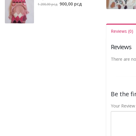
Original
Current
900,00
рсд
1.200,00
рсд
price
price
was:
is:
1.200,00 рсд.
900,00 рсд.
Reviews (0)
Reviews
There are no
Be the fi
Your Revie