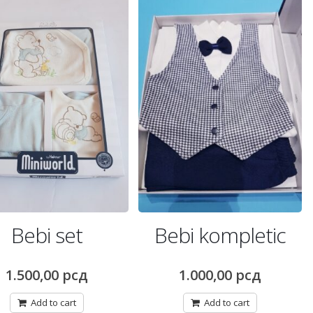
bi kompletic
Haljina set
1.000,00
рсд
1.700,00
рсд
Add to cart
Add to cart