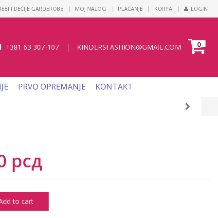
|
EBI I DEČIJE GARDEROBE
MOJ NALOG
PLAĆANJE
KORPA
LOGIN
0
|
+381 63 307-107
KINDERSFASHION@GMAIL.COM
IJE
PRVO OPREMANJE
KONTAKT
00
рсд
Add to cart