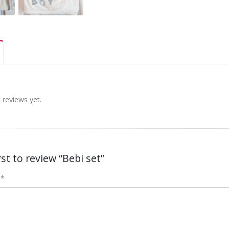
 reviews yet.
rst to review “Bebi set”
w
*