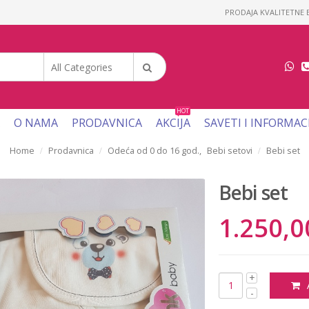
PRODAJA KVALITETNE B
All Categories
HOT
O NAMA
PRODAVNICA
AKCIJA
SAVETI I INFORMAC
Home
Prodavnica
Odeća od 0 do 16 god.
,
Bebi setovi
Bebi set
Bebi set
1.250,