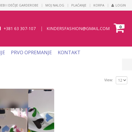
|
EBI I DEČIJE GARDEROBE
MOJ NALOG
PLAĆANJE
KORPA
LOGIN
0
|
+381 63 307-107
KINDERSFASHION@GMAIL.COM
IJE
PRVO OPREMANJE
KONTAKT
View: