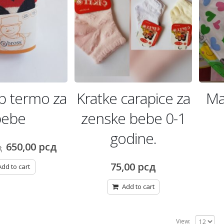
p termo za
Kratke carapice za
Ma
bebe
zenske bebe 0-1
godine.
Original
Current
650,00
рсд
д
price
price
was:
is:
75,00
рсд
Add to cart
800,00 рсд.
650,00 рсд.
Add to cart
View: