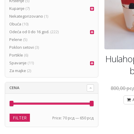
Krštenje
(5)
Kupanje
(7)
Nekategorizovano
(1)
Obuća
(10)
Odeća od 0 do 16 god.
(222)
Pelene
(5)
Poklon setovi
(3)
Portikle
(6)
Hulaho
Spavanje
(11)
Za majke
(2)
CENA
800,00
рс
FILTER
Min
Max
Price:
70 рсд
—
650 рсд
price
price