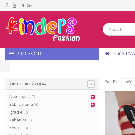
PROIZVODI
POČETNA
Sort By:
VRSTE PROIZVODA
Aksesoari
(17)
Bebi oprema
(6)
Igračke
(0)
Kabanica
(1)
Kostimi
(3)