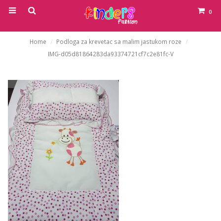
0
Home
Podloga za krevetac sa malim jastukom roze
IMG-d05d81864283da93374721cf7c2e81fc-V